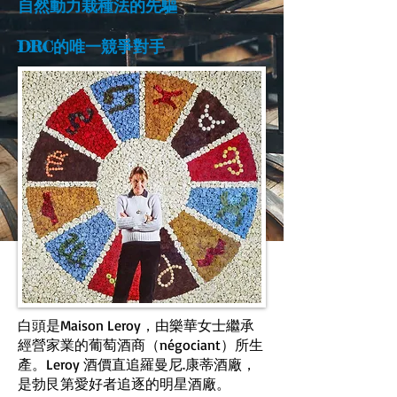
自然動力栽種法的先驅
DRC的唯一競爭對手
白頭是Maison Leroy，由樂華女士繼承
經營家業的葡萄酒商（négociant）所生
產。Leroy 酒價直追羅曼尼.康蒂酒廠，
是勃艮第愛好者追逐的明星酒廠。