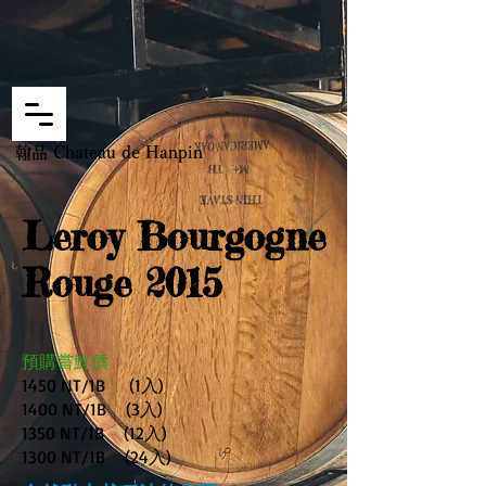
翰品 Chateau de Hanpin
Leroy Bourgogne
Rouge 2015
預購嘗鮮價
1450 NT/1B (1入)
1400 NT/1B (3入)
1350 NT/1B (12入)
1300 NT/1B (24入)