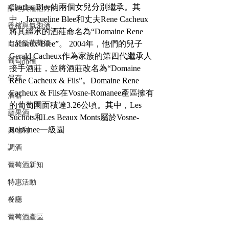
Charles Blee的兩個女兒分別繼承。其
釀造與種植方法
中，Jacqueline Blee和丈夫Rene Cacheux
香檳與氣泡酒
將其繼承的酒莊命名為“Domaine Rene 
自然派葡萄酒
Cacheux-Blee”。 2004年，他們的兒子
Gerald Cacheux作為家族的第四代繼承人
葡萄品種
接手酒莊，並將酒莊改名為“Domaine 
保存
Rene Cacheux & Fils”。Domaine Rene 
Cacheux & Fils在Vosne-Romanee產區擁有
酒器
的葡萄園面積達3.26公頃。其中，Les 
蘋果酒
Suchots和Les Beaux Monts屬於Vosne-
Romanee一級園
奧地利
調酒
葡萄酒新知
特惠活動
餐廳
葡萄酒產區