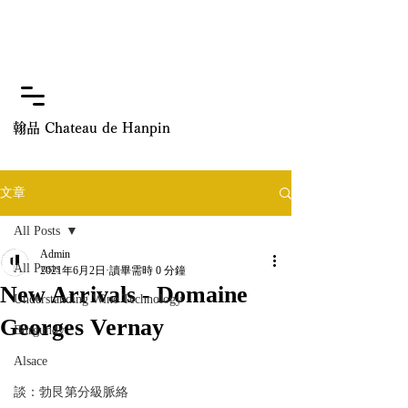
翰品 Chateau de Hanpin
文章
All Posts
Admin
All Posts
2021年6月2日
讀畢需時 0 分鐘
New Arrivals - Domaine
Understanding Wine Technology
Georges Vernay
Burgundy
Alsace
談：勃艮第分級脈絡