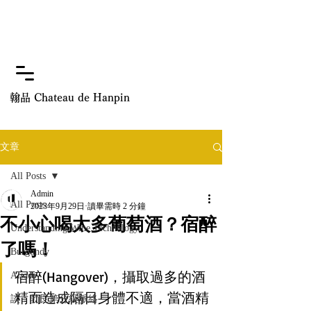
翰品 Chateau de Hanpin
文章
All Posts
Admin
All Posts
2023年9月29日
讀畢需時 2 分鐘
不小心喝太多葡萄酒？宿醉
Understanding Wine Technology
了嗎！
Burgundy
宿醉(Hangover)，攝取過多的酒
Alsace
精而造成隔日身體不適，當酒精
談：勃艮第分級脈絡