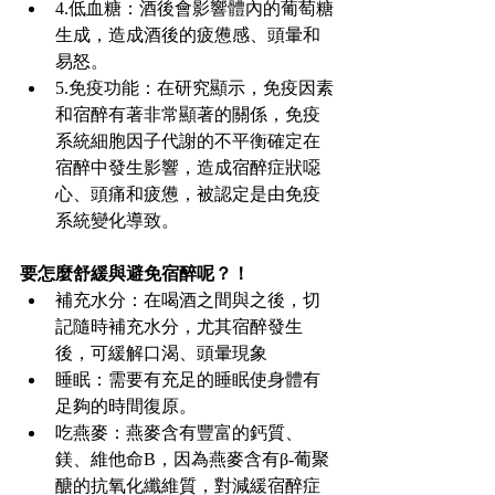
4.低血糖：酒後會影響體內的葡萄糖
生成，造成酒後的疲憊感、頭暈和
易怒。
5.免疫功能：在研究顯示，免疫因素
和宿醉有著非常顯著的關係，免疫
系統細胞因子代謝的不平衡確定在
宿醉中發生影響，造成宿醉症狀噁
心、頭痛和疲憊，被認定是由免疫
系統變化導致。
要怎麼舒緩與避免宿醉呢？！
補充水分：在喝酒之間與之後，切
記隨時補充水分，尤其宿醉發生
後，可緩解口渴、頭暈現象
睡眠：需要有充足的睡眠使身體有
足夠的時間復原。
吃燕麥：燕麥含有豐富的鈣質、
鎂、維他命B，因為燕麥含有β-葡聚
醣的抗氧化纖維質，對減緩宿醉症