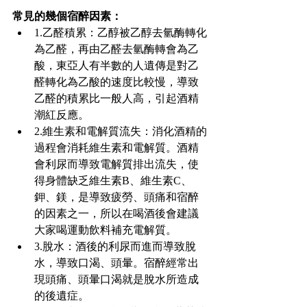
常見的幾個宿醉因素：
1.乙醛積累：乙醇被乙醇去氫酶轉化
為乙醛，再由乙醛去氫酶轉會為乙
酸，東亞人有半數的人遺傳是對乙
醛轉化為乙酸的速度比較慢，導致
乙醛的積累比一般人高，引起酒精
潮紅反應。
2.維生素和電解質流失：消化酒精的
過程會消耗維生素和電解質。酒精
會利尿而導致電解質排出流失，使
得身體缺乏維生素B、維生素C、
鉀、鎂，是導致疲勞、頭痛和宿醉
的因素之一，所以在喝酒後會建議
大家喝運動飲料補充電解質。
3.脫水：酒後的利尿而進而導致脫
水，導致口渴、頭暈。宿醉經常出
現頭痛、頭暈口渴就是脫水所造成
的後遺症。