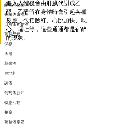
進入人體後會由肝臟代謝成乙
釀造與種植方法
醛，乙醛留在身體時會引起各種
香檳與氣泡酒
反應，包括臉紅、心跳加快、噁
自然派葡萄酒
心、嘔吐等，這些通通都是宿醉
葡萄品種
的現象。
保存
酒器
蘋果酒
奧地利
調酒
葡萄酒新知
特惠活動
餐廳
葡萄酒產區