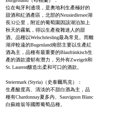
Burgenland（布根蘭）：
位在匈牙利邊境，是奧地利生產極好的
甜酒和紅酒產區，北部的Neusiedlersee湖
長32公里，附近的葡萄園因該湖泊加上
秋天的霧氣，得以生產複雜迷人的甜
酒。品種以Welschriesling最為常見。而離
湖岸較遠的Bugenland南部主要以生產紅
酒為主，品種有最重要的Blaufränkisch生
產的酒款濃郁有潛力，另外有Zweigelt和
St. Laurent釀造出柔和可口的酒款。
Steiermark 
(Styria)
（史泰爾馬克）：
生產酸度高、清淡的不甜白酒為主，品
種有Chardonnay夏多內、Sauvignon Blanc
白蘇維翁等國際葡萄品種。