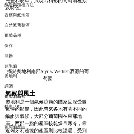
完整和改革，展現出精彩的葡萄酒種類
釀造與種植方法
及特色。
香檳與氣泡酒
自然派葡萄酒
葡萄品種
保存
酒器
蘋果酒
攝於奧地利南部
Styria, 
Werlitsh酒廠的
葡
奧地利
萄園
調酒
氣候與風土
葡萄酒新知
奧地利是一個氣候涼爽的國家且深受微
特惠活動
氣候的影響，因此帶來各地有著不同的
風土與氣候，大部分葡萄園在東部地
餐廳
區，西部一點的產區較乾燥且寒冷，靠
葡萄酒產區
近匈牙利邊境的產區則比較溫暖，受到