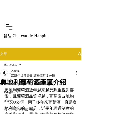
翰品 Chateau de Hanpin
文章
All Posts
Admin
All Posts
2023年11月16日
讀畢需時 2 分鐘
奧地利葡萄酒產區介紹
Understanding Wine Technology
奧地利葡萄酒近年越來越受到重視與喜
Burgundy
愛，且葡萄酒品質卓越，葡萄園占地約
Alsace
44,500公頃，兩千多年來葡萄酒一直是奧
地利文化的一部分，近幾年經過制度的
談：勃艮第分級脈絡