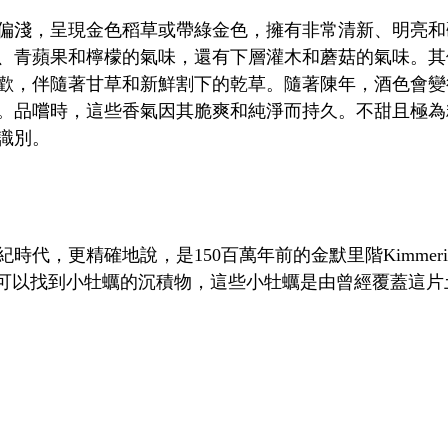
偏淺，呈現金色稻草或帶綠金色，擁有非常清新、明亮和
、青蘋果和檸檬的氣味，還有下層灌木和蘑菇的氣味。其
歡，伴隨著甘草和新鮮割下的乾草。隨著陳年，酒色會變
。品嚐時，這些香氣因其脆爽和純淨而持久。不甜且極為
識別。
紀時代，更精確地說，是150百萬年前的金默里階
Kimmeri
可以找到小牡蠣的沉積物，這些小牡蠣是由曾經覆蓋這片