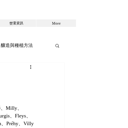
營業資訊
More
釀造與種植方法
調酒
Milly、
ourgis、Fleys、
ein、Préhy、Villy