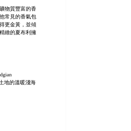
礦物質豐富的香
他常見的香氣包
得更金黃，並傾
精緻的夏布利擁
dgian 
土地的溫暖淺海