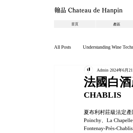
翰品 Chateau de Hanpin
首頁
產區
All Posts
Understanding Wine Tech
Admin
2024年6月2
香檳與氣泡酒
自然派葡萄
法國白酒產
CHABLIS
葡萄酒新知
特惠活動
夏布利村莊級法定產區的葡
Poinchy、La Chapell
Fontenay-Près-Chabl