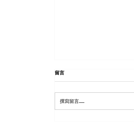
留言
撰寫留言......
法國阿爾薩斯Alsace - 白酒天
堂