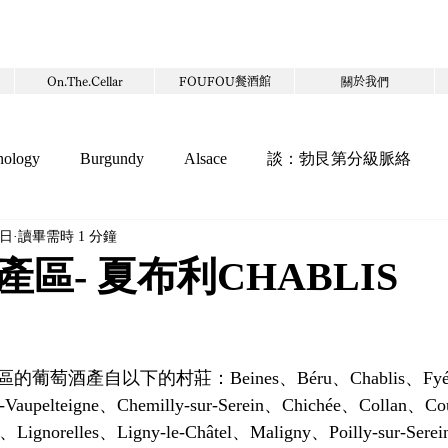
On.The.Cellar
FOUFOU餐酒館
關於我們
nology
Burgundy
Alsace
談：勃艮第分級脈絡
1日
讀畢需時 1 分鐘
酒
葡萄品種
保存
酒器
蘋果酒
奧地利
區- 夏布利CHABLIS
餐廳
葡萄酒產區
萄酒產自以下的村莊：Beines、Béru、Chablis、Fyé、
e-Vaupelteigne、Chemilly-sur-Serein、Chichée、Collan、C
is、Lignorelles、Ligny-le-Châtel、Maligny、Poilly-sur-Ser