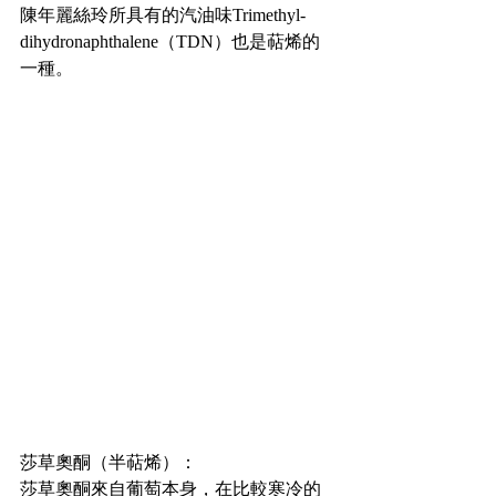
陳年麗絲玲所具有的汽油味Trimethyl-
dihydronaphthalene（TDN）也是萜烯的
一種。
莎草奧酮（半萜烯）：
莎草奧酮來自葡萄本身，在比較寒冷的