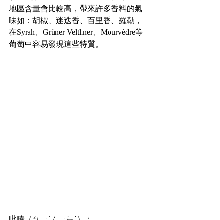
地區含量會比較高，帶來許多香料的氣
味如：胡椒、迷迭香、百里香、羅勒，
在Syrah、Grüner Veltliner、Mourvèdre等
葡萄中容易發現這些特質。
吡嗪（ㄅㄧˋㄑㄧㄣˊ）：