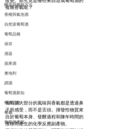
改變。那究竟是哪些東西造成葡萄酒的
釀造與種植方法
複雜香氣呢？
香檳與氣泡酒
自然派葡萄酒
葡萄品種
保存
酒器
蘋果酒
奧地利
調酒
葡萄酒新知
特惠活動
葡萄酒大部分的風味與香氣都是透過鼻
子所感受，而不是舌頭。揮發性物質來
餐廳
自於葡萄本身、發酵過程和陳年時間的
葡萄酒產區
推移而產生的化學反應副產物。