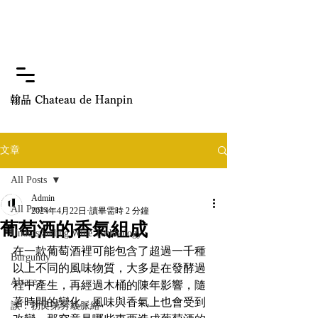
翰品 Chateau de Hanpin
文章
All Posts
Admin
All Posts
2024年4月22日
讀畢需時 2 分鐘
葡萄酒的香氣組成
Understanding Wine Technology
在一款葡萄酒裡可能包含了超過一千種
Burgundy
以上不同的風味物質，大多是在發酵過
Alsace
程中產生，再經過木桶的陳年影響，隨
著時間的變化，風味與香氣上也會受到
談：勃艮第分級脈絡