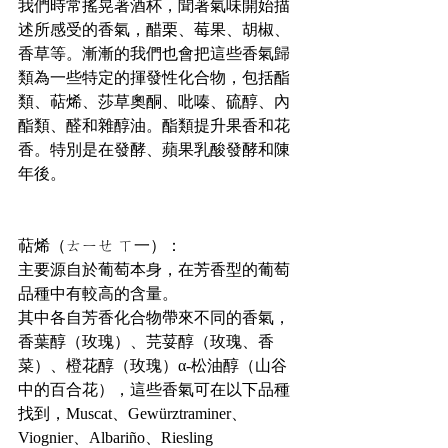
我們時常搖晃著酒杯，聞著氣味開始描
述所感受的香氣，醋栗、莓果、胡椒、
香草等。漸漸的我們也會把這些香氣歸
類為一些特定的揮發性化合物，包括酯
類、萜烯、莎草奧酮、吡嗪、硫醇、內
酯類、醛和雜醇油。酯類提升果香和花
香。特別是在發酵、蘋果乳酸發酵和陳
年後。
萜烯（ㄊㄧㄝ ㄒ一）：
主要源自於葡萄本身，在芳香型的葡萄
品種中有較高的含量。
其中各自芳香化合物帶來不同的香氣，
香葉醇（玫瑰）、芫荽醇（玫瑰、香
菜）、橙花醇（玫瑰）α-松油醇（山谷
中的百合花），這些香氣可在以下品種
找到，Muscat、Gewürztraminer、
Viognier、Albariño、Riesling